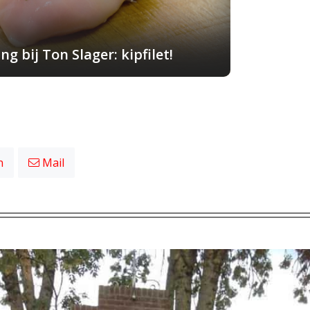
g bij Ton Slager: kipfilet!
n
Mail