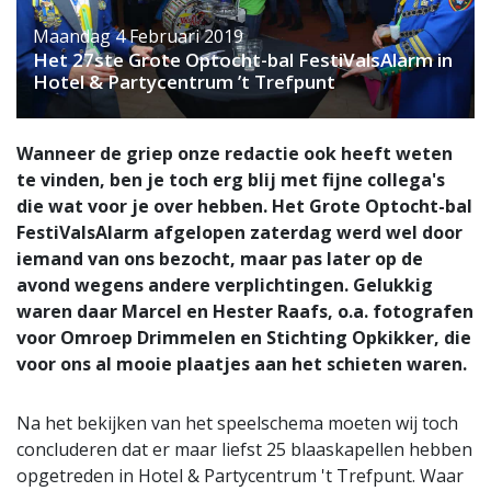
Maandag 4 Februari 2019
Het 27ste Grote Optocht-bal FestiValsAlarm in
Hotel & Partycentrum ’t Trefpunt
Wanneer de griep onze redactie ook heeft weten
te vinden, ben je toch erg blij met fijne collega's
die wat voor je over hebben. Het Grote Optocht-bal
FestiValsAlarm afgelopen zaterdag werd wel door
iemand van ons bezocht, maar pas later op de
avond wegens andere verplichtingen. Gelukkig
waren daar Marcel en Hester Raafs, o.a. fotografen
voor Omroep Drimmelen en Stichting Opkikker, die
voor ons al mooie plaatjes aan het schieten waren.
Na het bekijken van het speelschema moeten wij toch
concluderen dat er maar liefst 25 blaaskapellen hebben
opgetreden in Hotel & Partycentrum 't Trefpunt. Waar