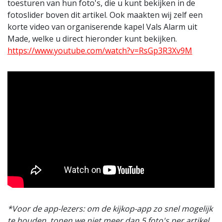
toesturen van hun foto's, die u kunt bekijken in de
fotoslider boven dit artikel. Ook maakten wij zelf een
korte video van organiserende kapel Vals Alarm uit
Made, welke u direct hieronder kunt bekijken.
https://www.youtube.com/watch?v=RsGp3R3Xv9M
*Voor de app-lezers: om de kijkop-app zo snel mogelijk
te houden, tonen we niet meer dan 5 foto's per artikel.