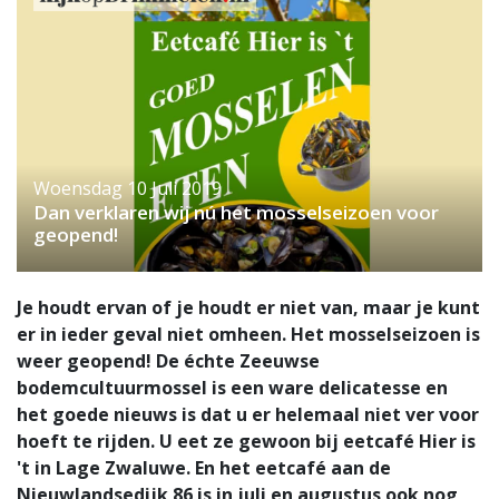
Woensdag 10 Juli 2019
Dan verklaren wij nú het mosselseizoen voor
geopend!
Je houdt ervan of je houdt er niet van, maar je kunt
er in ieder geval niet omheen. Het mosselseizoen is
weer geopend! De échte Zeeuwse
bodemcultuurmossel is een ware delicatesse en
het goede nieuws is dat u er helemaal niet ver voor
hoeft te rijden. U eet ze gewoon bij eetcafé Hier is
't in Lage Zwaluwe. En het eetcafé aan de
Nieuwlandsedijk 86 is in juli en augustus ook nog