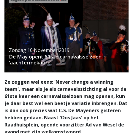
Zondag 10 November 2019
De May opent 61ste carnavalsseizoen
‘aachtermekaore’
Ze zeggen wel eens: 'Never change a winning
team', maar als je als carnavalsstichting al voor de
61ste keer een carnavalsseizoen mag openen, kun
je daar best wel een beetje variatie inbrengen. Dat
is dan ook precies wat C.S. De Mayenèrs gisteren
hebben gedaan. Naast 'Oos Jaas' op het
Raadhuisplein, opende voorzitter Ad van Wesel de
avond met zijn welkomstwoord.