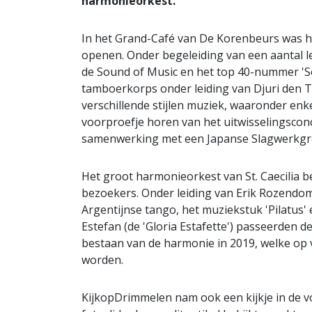
harmonieorkest.
In het Grand-Café van De Korenbeurs was he
openen. Onder begeleiding van een aantal l
de Sound of Music en het top 40-nummer 'So
tamboerkorps onder leiding van Djuri den T
verschillende stijlen muziek, waaronder enke
voorproefje horen van het uitwisselingscon
samenwerking met een Japanse Slagwerkg
Het groot harmonieorkest van St. Caecilia b
bezoekers. Onder leiding van Erik Rozendom
Argentijnse tango, het muziekstuk 'Pilatus' 
Estefan (de 'Gloria Estafette') passeerden 
bestaan van de harmonie in 2019, welke op 
worden.
KijkopDrimmelen nam ook een kijkje in de vol