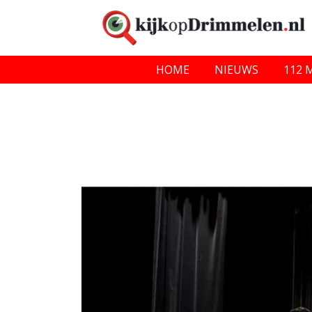
HOME
NIEUWS
112 