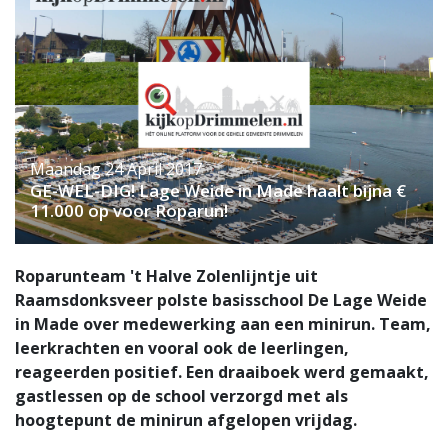
Maandag 24 April 2017
GE-WEL-DIG! Lage Weide in Made haalt bijna €
11.000 op voor Roparun!
Roparunteam 't Halve Zolenlijntje uit
Raamsdonksveer polste basisschool De Lage Weide
in Made over medewerking aan een minirun. Team,
leerkrachten en vooral ook de leerlingen,
reageerden positief. Een draaiboek werd gemaakt,
gastlessen op de school verzorgd met als
hoogtepunt de minirun afgelopen vrijdag.