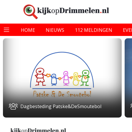
HOME
NIEUWS
112 MELDINGEN
EV
Dagbesteding Patske&DeSmoutebol