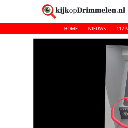
HOME
NIEUWS
112 