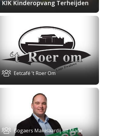
KIK Kinderopvang Terheijden
Eetcafé ’t Roer Om
Bogaers Makelaardij uit Made