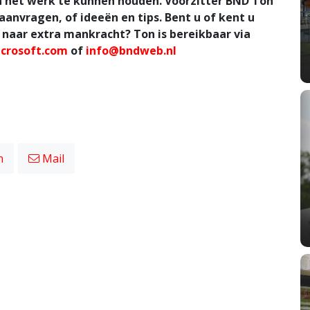
n het werk te kunnen houden. Voorzitter BND Ton
anvragen, of ideeën en tips. Bent u of kent u
 naar extra mankracht? Ton is bereikbaar via
crosoft.com
of
info@bndweb.nl
n
Mail