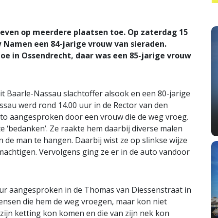
even op meerdere plaatsen toe. Op zaterdag 15
uw Namen een 84-jarige vrouw van sieraden.
toe in Ossendrecht, daar was een 85-jarige vrouw
t Baarle-Nassau slachtoffer alsook en een 80-jarige
assau werd rond 14.00 uur in de Rector van den
uto aangesproken door een vrouw die de weg vroeg.
e ‘bedanken’. Ze raakte hem daarbij diverse malen
 de man te hangen. Daarbij wist ze op slinkse wijze
machtigen. Vervolgens ging ze er in de auto vandoor
uur aangesproken in de Thomas van Diessenstraat in
 mensen die hem de weg vroegen, maar kon niet
zijn ketting kon komen en die van zijn nek kon