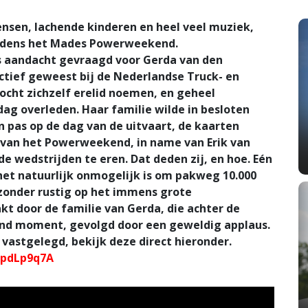
sen, lachende kinderen en heel veel muziek,
ijdens het Mades Powerweekend.
s aandacht gevraagd voor Gerda van den
actief geweest bij de Nederlandse Truck- en
ocht zichzelf erelid noemen, en geheel
ag overleden. Haar familie wilde in besloten
 pas op de dag van de uitvaart, de kaarten
e van het Powerweekend, in name van Erik van
 wedstrijden te eren. Dat deden zij, en hoe. Eén
et natuurlijk onmogelijk is om pakweg 10.000
jzonder rustig op het immens grote
kt door de familie van Gerda, die achter de
end moment, gevolgd door een geweldig applaus.
vastgelegd, bekijk deze direct hieronder.
wpdLp9q7A