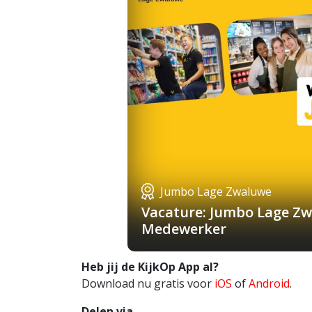
Jumbo Lage Zwaluwe
Vacature: Jumbo Lage Zw
Medewerker
Heb jij de KijkOp App al?
Download nu gratis voor
iOS
of
Android
.
Delen via