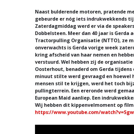
Naast bulderende motoren, pratende men
gebeurde er nóg iets indrukwekkends t
Zaterdagmiddag werd er via de speaker
Dobbelsteen. Meer dan 40 jaar is Gerda 
Tractorpulling Organisatie (NTTO), ze m
onverwachts is Gerda vorige week zaterd
kring afscheid van haar nemen en hebben
verstuurd. Wel hebben zij de organisati
Oosterhout, benaderd om Gerda tijdens de
minuut stilte werd gevraagd en hoewel h
mensen stil te krijgen, werd het toch bi
pullingterrein. Een ereronde werd gemaa
European Maid aanliep. Een indrukwekk
Wij hebben dit kippenvelmoment op film 
https://www.youtube.com/watch?v=Sg