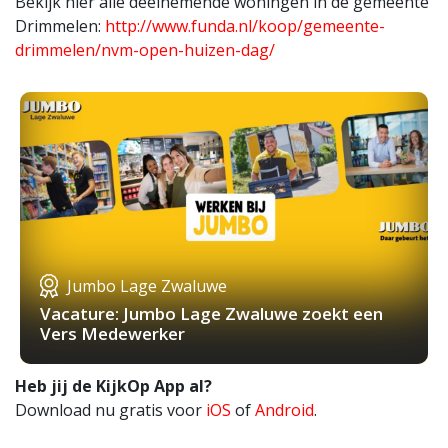
Bekijk hier alle deelnemende woningen in de gemeente
Drimmelen:
http://www.funda.nl/koop/gemeente-
drimmelen/nvm-open-huizen-dag/
Jumbo Lage Zwaluwe
Vacature: Jumbo Lage Zwaluwe zoekt een
Vers Medewerker
Heb jij de KijkOp App al?
Download nu gratis voor
iOS
of
Android
.