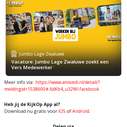
Jumbo Lage Zwaluwe
Vacature: Jumbo Lage Zwaluwe zoekt een
Vers Medewerker
Meer info via:
https://www.amivedi.nl/detail/?
meldingid=1538600#.XdKb4_u32WI.facebook
Heb jij de KijkOp App al?
Download nu gratis voor
iOS
of
Android
.
Delen via