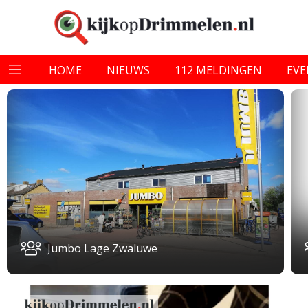
HOME
NIEUWS
112 MELDINGEN
EV
Jumbo Lage Zwaluwe