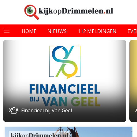
HOME
NIEUWS
112 MELDINGEN
EV
Financieel bij Van Geel