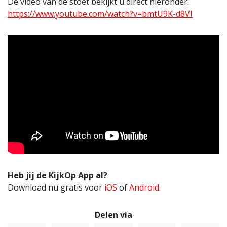
De video van de stoet bekijkt u direct hieronder:
https://www.youtube.com/watch?v=bmtU9K-d8VI
Heb jij de KijkOp App al?
Download nu gratis voor
iOS
of
Android
.
Delen via