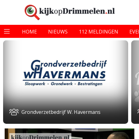
HOME
NIEUWS
112 MELDINGEN
EV
Grondverzetbedrijf W. Havermans