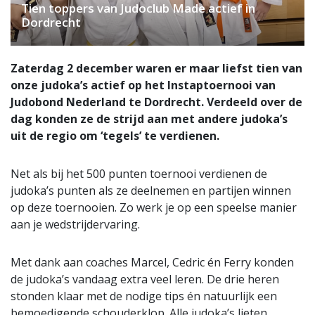
Tien toppers van Judoclub Made actief in
Dordrecht
Zaterdag 2 december waren er maar liefst tien van
onze judoka’s actief op het Instaptoernooi van
Judobond Nederland te Dordrecht. Verdeeld over de
dag konden ze de strijd aan met andere judoka’s
uit de regio om ‘tegels’ te verdienen.
Net als bij het 500 punten toernooi verdienen de
judoka’s punten als ze deelnemen en partijen winnen
op deze toernooien. Zo werk je op een speelse manier
aan je wedstrijdervaring.
Met dank aan coaches Marcel, Cedric én Ferry konden
de judoka’s vandaag extra veel leren. De drie heren
stonden klaar met de nodige tips én natuurlijk een
bemoedigende schouderklop. Alle judoka’s lieten