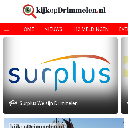
HOME
NIEUWS
112 MELDINGEN
EV
Surplus Welzijn Drimmelen