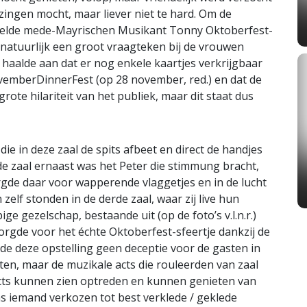
zingen mocht, maar liever niet te hard. Om de
eelde mede-Mayrischen Musikant Tonny Oktoberfest-
t natuurlijk een groot vraagteken bij de vrouwen
 haalde aan dat er nog enkele kaartjes verkrijgbaar
ovemberDinnerFest (op 28 november, red.) en dat de
rote hilariteit van het publiek, maar dit staat dus
e in deze zaal de spits afbeet en direct de handjes
 de zaal ernaast was het Peter die stimmung bracht,
gde daar voor wapperende vlaggetjes en in de lucht
lf stonden in de derde zaal, waar zij live hun
e gezelschap, bestaande uit (op de foto’s v.l.n.r.)
orgde voor het échte Oktoberfest-sfeertje dankzij de
e deze opstelling geen deceptie voor de gasten in
ten, maar de muzikale acts die rouleerden van zaal
e acts kunnen zien optreden en kunnen genieten van
ns iemand verkozen tot best verklede / geklede