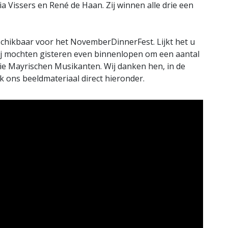
a Vissers en René de Haan. Zij winnen alle drie een
schikbaar voor het NovemberDinnerFest. Lijkt het u
ij mochten gisteren even binnenlopen om een aantal
ie Mayrischen Musikanten. Wij danken hen, in de
 ons beeldmateriaal direct hieronder.