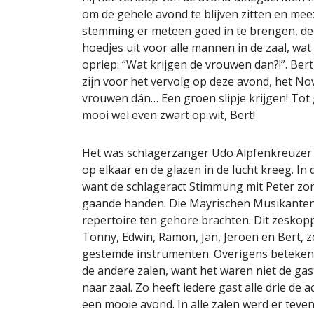
om de gehele avond te blijven zitten en mee
stemming er meteen goed in te brengen, d
hoedjes uit voor alle mannen in de zaal, wa
opriep: “Wat krijgen de vrouwen dan?!”. Bert
zijn voor het vervolg op deze avond, het N
vrouwen dán… Een groen slipje krijgen! Tot g
mooi wel even zwart op wit, Bert!
Het was schlagerzanger Udo Alpfenkreuzer di
op elkaar en de glazen in de lucht kreeg. In
want de schlageract Stimmung mit Peter zor
gaande handen. Die Mayrischen Musikanten ze
repertoire ten gehore brachten. Dit zeskoppig
Tonny, Edwin, Ramon, Jan, Jeroen en Bert, z
gestemde instrumenten. Overigens betekend
de andere zalen, want het waren niet de gas
naar zaal. Zo heeft iedere gast alle drie d
een mooie avond. In alle zalen werd er teve