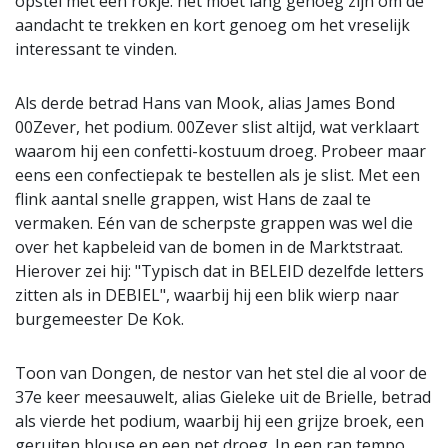
opstel met een rokje: het moet lang genoeg zijn om de
aandacht te trekken en kort genoeg om het vreselijk
interessant te vinden.
Als derde betrad Hans van Mook, alias James Bond
00Zever, het podium. 00Zever slist altijd, wat verklaart
waarom hij een confetti-kostuum droeg. Probeer maar
eens een confectiepak te bestellen als je slist. Met een
flink aantal snelle grappen, wist Hans de zaal te
vermaken. Eén van de scherpste grappen was wel die
over het kapbeleid van de bomen in de Marktstraat.
Hierover zei hij: "Typisch dat in BELEID dezelfde letters
zitten als in DEBIEL", waarbij hij een blik wierp naar
burgemeester De Kok.
Toon van Dongen, de nestor van het stel die al voor de
37e keer meesauwelt, alias Gieleke uit de Brielle, betrad
als vierde het podium, waarbij hij een grijze broek, een
geruiten blouse en een pet droeg. In een rap tempo