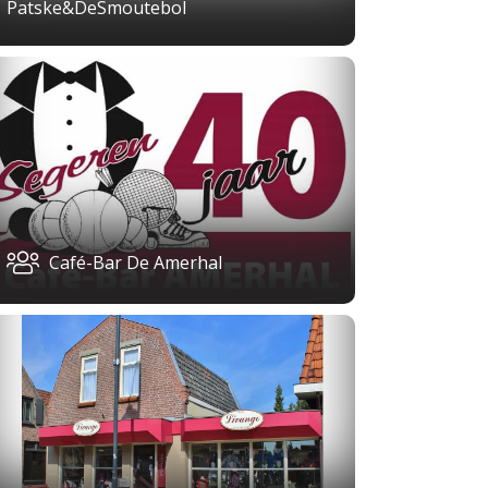
Patske&DeSmoutebol
Café-Bar De Amerhal