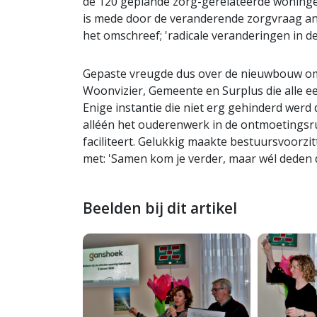
de 120 geplande zorg-gerelateerde woninge
is mede door de veranderende zorgvraag a
het omschreef; 'radicale veranderingen in de
Gepaste vreugde dus over de nieuwbouw omda
Woonvizier, Gemeente en Surplus die alle eer
Enige instantie die niet erg gehinderd werd
alléén het ouderenwerk in de ontmoetingsru
faciliteert. Gelukkig maakte bestuursvoorzit
met: 'Samen kom je verder, maar wél deden de
Beelden bij dit artikel