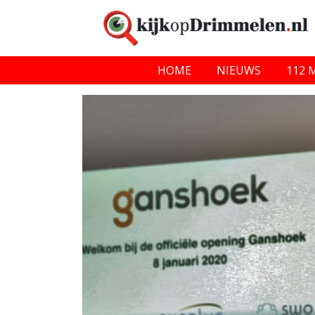
HOME
NIEUWS
112 