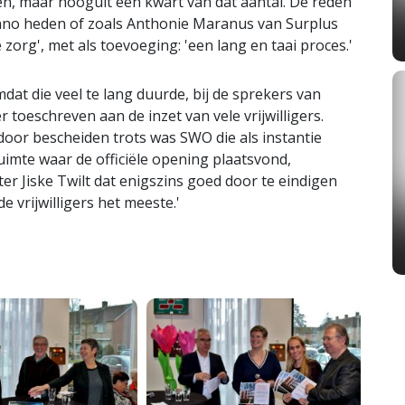
n, maar hooguit een kwart van dat aantal. De reden
nno heden of zoals Anthonie Maranus van Surplus
 zorg', met als toevoeging: 'een lang en taai proces.'
t die veel te lang duurde, bij de sprekers van
 toeschreven aan de inzet van vele vrijwilligers.
 door bescheiden trots was SWO die als instantie
imte waar de officiële opening plaatsvond,
ter Jiske Twilt dat enigszins goed door te eindigen
 vrijwilligers het meeste.'