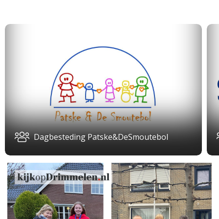
Dagbesteding Patske&DeSmoutebol