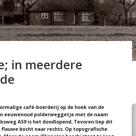
e; in meerdere
nde
oormalige café-boerderij op de hoek van de
een eeuwenoud polderweggetje met de naam
jksweg A59 is het doodlopend. Tevoren liep dit
 flauwe bocht naar rechts. Op topografische