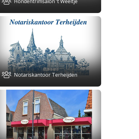
Hondentrimsalon ’t Weeltje
Notariskantoor Terheijden