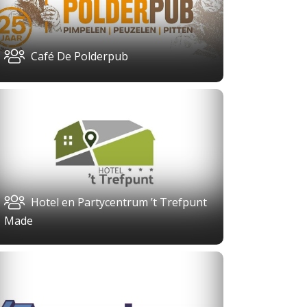
Café De Polderpub
Hotel en Partycentrum ’t Trefpunt
Made