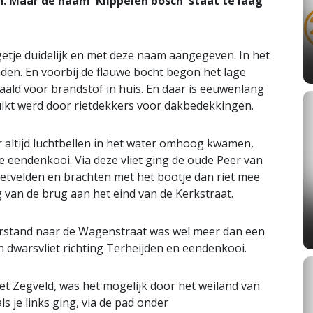
en. Maar de naam 'Klippelen bosch' staat te laag
getje duidelijk en met deze naam aangegeven. In het
den. En voorbij de flauwe bocht begon het lage
aald voor brandstof in huis. En daar is eeuwenlang
ruikt werd door rietdekkers voor dakbedekkingen.
ar altijd luchtbellen in het water omhoog kwamen,
 eendenkooi. Via deze vliet ging de oude Peer van
rietvelden en brachten met het bootje dan riet mee
 van de brug aan het eind van de Kerkstraat.
terstand naar de Wagenstraat was wel meer dan een
 dwarsvliet richting Terheijden en eendenkooi.
et Zegveld, was het mogelijk door het weiland van
s je links ging, via de pad onder