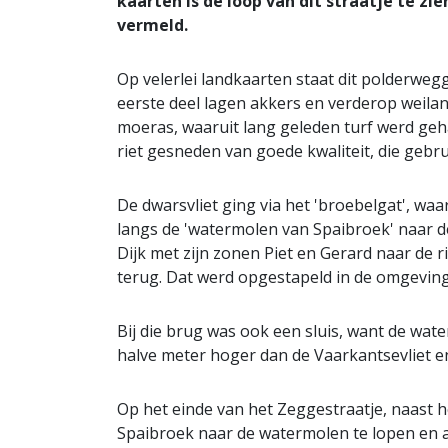
kaarten is de loop van dit straatje te zi
vermeld.
Op velerlei landkaarten staat dit polderweg
eerste deel lagen akkers en verderop weilan
moeras, waaruit lang geleden turf werd geh
riet gesneden van goede kwaliteit, die geb
De dwarsvliet ging via het 'broebelgat', wa
langs de 'watermolen van Spaibroek' naar de
Dijk met zijn zonen Piet en Gerard naar de 
terug. Dat werd opgestapeld in de omgeving
Bij die brug was ook een sluis, want de wa
halve meter hoger dan de Vaarkantsevliet en
Op het einde van het Zeggestraatje, naast h
Spaibroek naar de watermolen te lopen en al