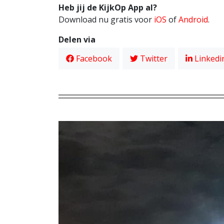
Heb jij de KijkOp App al?
Download nu gratis voor
iOS
of
Android
.
Delen via
Facebook
Twitter
Linkedi