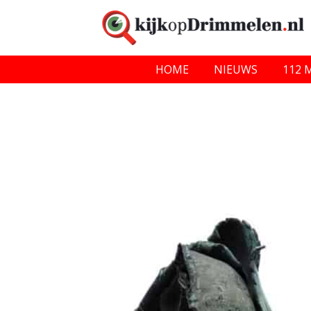
HOME
NIEUWS
112 