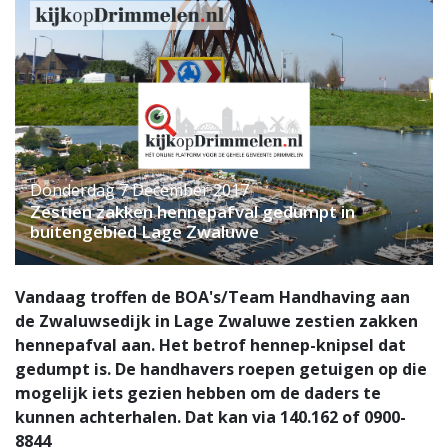
Donderdag 7 December 2017
Zestien zakken hennepafval gedumpt in
buitengebied Lage Zwaluwe
Vandaag troffen de BOA's/Team Handhaving aan
de Zwaluwsedijk in Lage Zwaluwe zestien zakken
hennepafval aan. Het betrof hennep-knipsel dat
gedumpt is. De handhavers roepen getuigen op die
mogelijk iets gezien hebben om de daders te
kunnen achterhalen. Dat kan via 140.162 of 0900-
8844