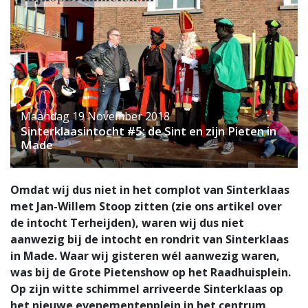
Maandag 19 November 2018
Sinterklaasintocht #5: de Sint en zijn Pieten in
Made
Omdat wij dus niet in het complot van Sinterklaas
met Jan-Willem Stoop zitten (zie ons artikel over
de intocht Terheijden), waren wij dus niet
aanwezig bij de intocht en rondrit van Sinterklaas
in Made. Waar wij gisteren wél aanwezig waren,
was bij de Grote Pietenshow op het Raadhuisplein.
Op zijn witte schimmel arriveerde Sinterklaas op
het nieuwe evenementenplein in het centrum,