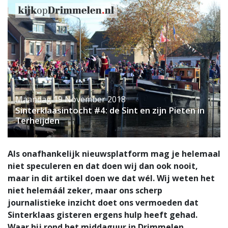
Maandag 19 November 2018
Sinterklaasintocht #4: de Sint en zijn Pieten in
Terheijden
Als onafhankelijk nieuwsplatform mag je helemaal
niet speculeren en dat doen wij dan ook nooit,
maar in dit artikel doen we dat wél. Wij weten het
niet helemáál zeker, maar ons scherp
journalistieke inzicht doet ons vermoeden dat
Sinterklaas gisteren ergens hulp heeft gehad.
Waar hij rond het middaguur in Drimmelen