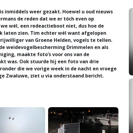
is inmiddels weer gezakt. Hoewel u oud nieuws
ermans de reden dat we er tóch even op
e wél, een redeactieboot niet, dus hoe de
jk laten zien. Tim echter wél want afgelopen
rijwilliger van Groene Helden, vogels te tellen.
an de weidevogelbescherming Drimmelen en als
niging, maakte foto’s voor ons van de
kt was. Ook stuurde hij een foto van drie
aronder die we vorige week in de nacht en vroege
e Zwaluwe, ziet u via onderstaand bericht.