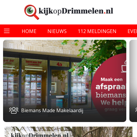
HOME
NIEUWS
112 MELDINGEN
EV
Biemans Made Makelaardij