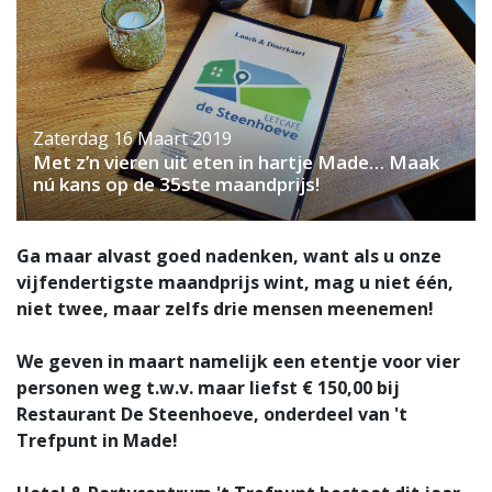
Zaterdag 16 Maart 2019
Met z’n vieren uit eten in hartje Made… Maak
nú kans op de 35ste maandprijs!
Ga maar alvast goed nadenken, want als u onze
vijfendertigste maandprijs wint, mag u niet één,
niet twee, maar zelfs drie mensen meenemen!
We geven in maart namelijk
een etentje voor vier
personen
weg
t.w.v. maar liefst € 150,00
bij
Restaurant De Steenhoeve, onderdeel van 't
Trefpunt
in Made!