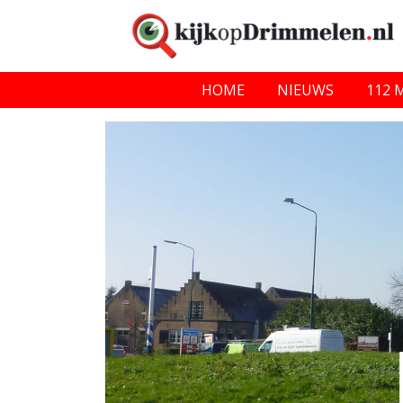
HOME
NIEUWS
112 