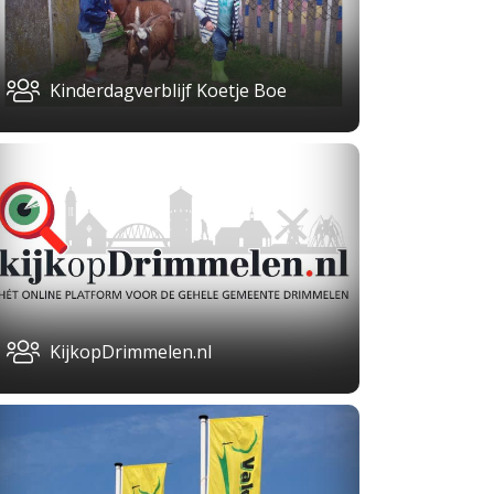
Kinderdagverblijf Koetje Boe
KijkopDrimmelen.nl