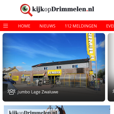
HOME
NIEUWS
112 MELDINGEN
EV
Jumbo Lage Zwaluwe