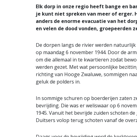
Elk dorp in onze regio heeft bange en bar
je kunt niet spreken van meer of erger.
anders de enorme evacuatie van het dorp
en velen de dood vonden, groepeerden ze 
De dorpen langs de rivier werden natuurlijk
op maandag 6 november 1944. Door de armad
om die allemaal in te kwartieren zodat bew
werden gezet. Met wat persoonlijke bezittin
richting van Hooge Zwaluwe, sommigen naa
geluk de polders in.
In sommige schuren op boerderijen zaten ze
bevrijding. Die was er weliswaar op 6 nove
1945. Vanuit het bevrijde zuiden schoten d
Duitsers volop terug schoten vanaf de overzi
Daags voor de bevrijding werd de kerktore