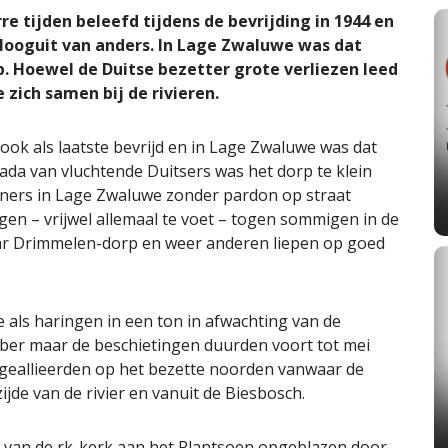
re tijden beleefd tijdens de bevrijding in 1944 en
 Hooguit van anders. In Lage Zwaluwe was dat
. Hoewel de Duitse bezetter grote verliezen leed
zich samen bij de rivieren.
 ook als laatste bevrijd en in Lage Zwaluwe was dat
a van vluchtende Duitsers was het dorp te klein
oners in Lage Zwaluwe zonder pardon op straat
gen – vrijwel allemaal te voet – togen sommigen in de
r Drimmelen-dorp en weer anderen liepen op goed
 als haringen in een ton in afwachting van de
mber maar de beschietingen duurden voort tot mei
e geallieerden op het bezette noorden vanwaar de
jde van de rivier en vanuit de Biesbosch.
n van de rk-kerk aan het Plantsoen opgeblazen door