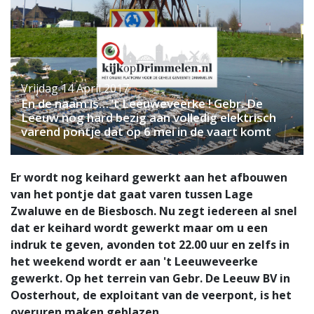
Vrijdag 14 April 2017
En de naam is… ’t Leeuweveerke ! Gebr. De
Leeuw nog hard bezig aan volledig elektrisch
varend pontje dat op 6 mei in de vaart komt
Er wordt nog keihard gewerkt aan het afbouwen
van het pontje dat gaat varen tussen Lage
Zwaluwe en de Biesbosch. Nu zegt iedereen al snel
dat er keihard wordt gewerkt maar om u een
indruk te geven, avonden tot 22.00 uur en zelfs in
het weekend wordt er aan 't Leeuweveerke
gewerkt. Op het terrein van Gebr. De Leeuw BV in
Oosterhout, de exploitant van de veerpont, is het
overuren maken geblazen.