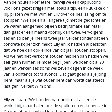
Aan de houten koffietafel, terwijl we een cappuccino
voor ons gezet krijgen met, zoals altijd, een kúúkske d'r
bij, praten we met Wim en Elly over de beslissing om te
stoppen. “We spelen al langere tijd met de gedachte en
we waren aangemeld bij een bedrijfsmakelaar. Maar
dan gaat er een maand voorbij, dan twee, vervolgens
zes en zo ben je ineens twee jaar verder zonder dat een
concrete koper zich meldt. Elly en ik hadden al besloten
dat we hoe dan ook einde van dit jaar zouden stoppen.
Als we het niet verkocht zouden hebben dan hadden we
zelf gaan ruimen. Je moet begrijpen, we doen dit al 20
jaar en werken zes soms wel zeven dagen in de week,
van 's ochtends tot 's avonds. Dat gaat goed als je jong
bent, maar als je wat ouder bent dan wordt dat steeds
lastiger”, vertelt Wim ons.
Elly vult aan: “We houden natuurlijk niet alleen de
winkel bij, maar halen ook de spullen op en kopen ze in.
Daar gaat ook veel tijd in zitten, want wat hier in de