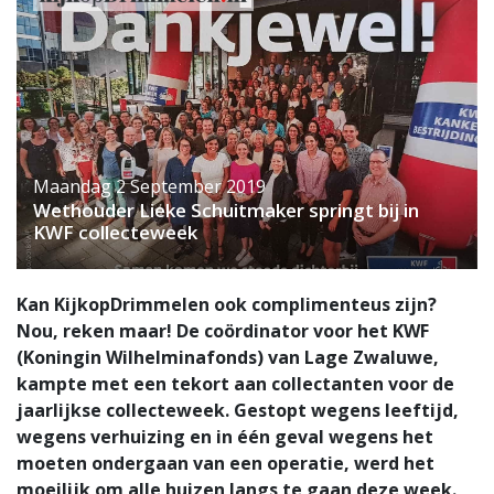
Maandag 2 September 2019
Wethouder Lieke Schuitmaker springt bij in
KWF collecteweek
Kan KijkopDrimmelen ook complimenteus zijn?
Nou, reken maar! De coördinator voor het KWF
(Koningin Wilhelminafonds) van Lage Zwaluwe,
kampte met een tekort aan collectanten voor de
jaarlijkse collecteweek. Gestopt wegens leeftijd,
wegens verhuizing en in één geval wegens het
moeten ondergaan van een operatie, werd het
moeilijk om alle huizen langs te gaan deze week.