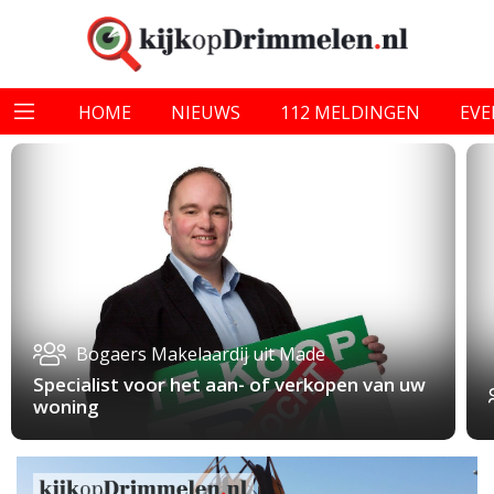
HOME
NIEUWS
112 MELDINGEN
EV
Bogaers Makelaardij uit Made
Specialist voor het aan- of verkopen van uw
woning