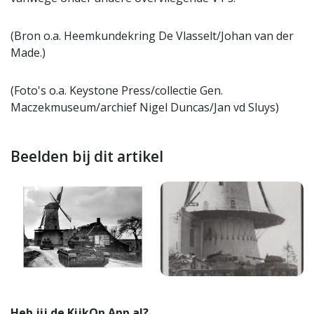
(Bron o.a. Heemkundekring De Vlasselt/Johan van der
Made.)
(Foto's o.a. Keystone Press/collectie Gen.
Maczekmuseum/archief Nigel Duncas/Jan vd Sluys)
Beelden bij dit artikel
Heb jij de KijkOp App al?