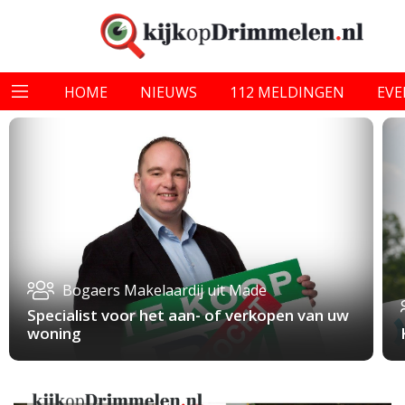
HOME
NIEUWS
112 MELDINGEN
EV
Bogaers Makelaardij uit Made
Specialist voor het aan- of verkopen van uw
woning