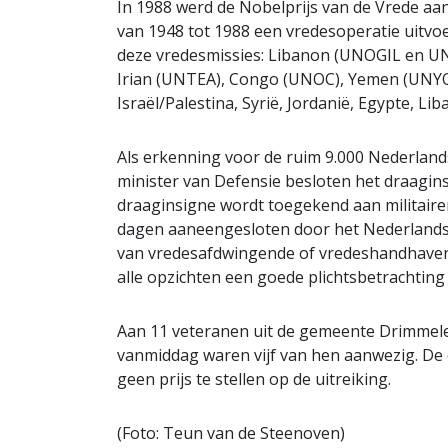
In 1988 werd de Nobelprijs van de Vrede aa
van 1948 tot 1988 een vredesoperatie uitv
deze vredesmissies: Libanon (UNOGIL en UN
Irian (UNTEA), Congo (UNOC), Yemen (UNYOM
Israël/Palestina, Syrië, Jordanië, Egypte, L
Als erkenning voor de ruim 9.000 Nederland
minister van Defensie besloten het draaginsi
draaginsigne wordt toegekend aan militair
dagen aaneengesloten door het Nederlandse
van vredesafdwingende of vredeshandhavend
alle opzichten een goede plichtsbetrachtin
Aan 11 veteranen uit de gemeente Drimmelen 
vanmiddag waren vijf van hen aanwezig. De 
geen prijs te stellen op de uitreiking.
(Foto: Teun van de Steenoven)