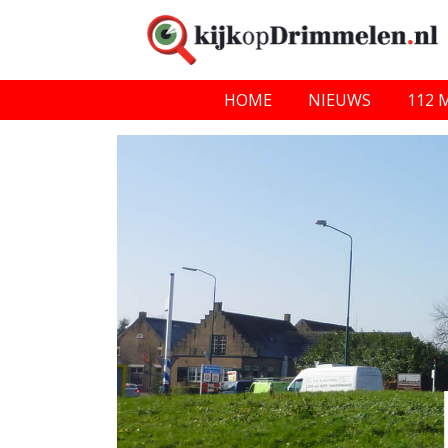
HOME
NIEUWS
112 