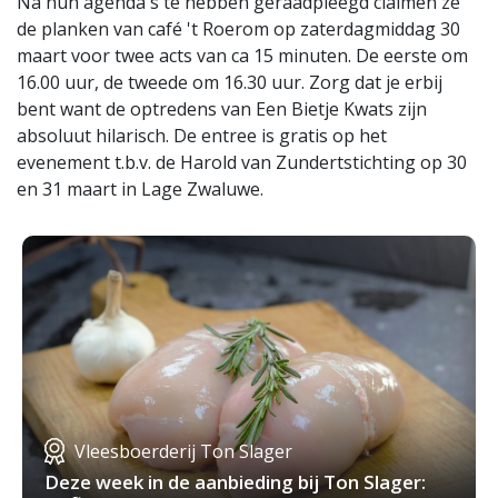
Na hun agenda's te hebben geraadpleegd claimen ze
de planken van café 't Roerom op zaterdagmiddag 30
maart voor twee acts van ca 15 minuten. De eerste om
16.00 uur, de tweede om 16.30 uur. Zorg dat je erbij
bent want de optredens van Een Bietje Kwats zijn
absoluut hilarisch. De entree is gratis op het
evenement t.b.v. de Harold van Zundertstichting op 30
en 31 maart in Lage Zwaluwe.
Vleesboerderij Ton Slager
Deze week in de aanbieding bij Ton Slager: