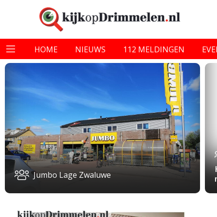
HOME
NIEUWS
112 MELDINGEN
EV
Jumbo Lage Zwaluwe