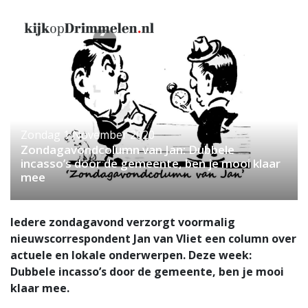
Zondag 1 November 2020
Zondagavondcolumn van Jan: Dubbele
incasso’s door de gemeente, ben je mooi klaar
mee
Iedere zondagavond verzorgt voormalig
nieuwscorrespondent Jan van Vliet een column over
actuele en lokale onderwerpen. Deze week:
Dubbele incasso’s door de gemeente, ben je mooi
klaar mee.