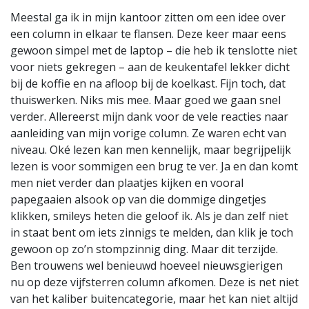
Meestal ga ik in mijn kantoor zitten om een idee over
een column in elkaar te flansen. Deze keer maar eens
gewoon simpel met de laptop – die heb ik tenslotte niet
voor niets gekregen – aan de keukentafel lekker dicht
bij de koffie en na afloop bij de koelkast. Fijn toch, dat
thuiswerken. Niks mis mee. Maar goed we gaan snel
verder. Allereerst mijn dank voor de vele reacties naar
aanleiding van mijn vorige column. Ze waren echt van
niveau. Oké lezen kan men kennelijk, maar begrijpelijk
lezen is voor sommigen een brug te ver. Ja en dan komt
men niet verder dan plaatjes kijken en vooral
papegaaien alsook op van die dommige dingetjes
klikken, smileys heten die geloof ik. Als je dan zelf niet
in staat bent om iets zinnigs te melden, dan klik je toch
gewoon op zo’n stompzinnig ding. Maar dit terzijde.
Ben trouwens wel benieuwd hoeveel nieuwsgierigen
nu op deze vijfsterren column afkomen. Deze is net niet
van het kaliber buitencategorie, maar het kan niet altijd