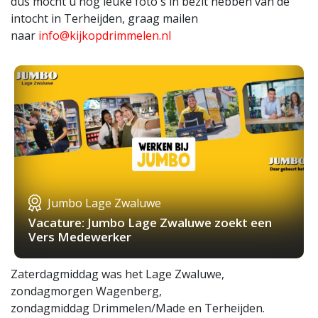
dus mocht u nog leuke foto's in bezit hebben van de
intocht in Terheijden, graag mailen
naar
info@kijkopdrimmelen.nl
Jumbo Lage Zwaluwe
Vacature: Jumbo Lage Zwaluwe zoekt een
Vers Medewerker
Zaterdagmiddag was het Lage Zwaluwe,
zondagmorgen Wagenberg,
zondagmiddag Drimmelen/Made en Terheijden.