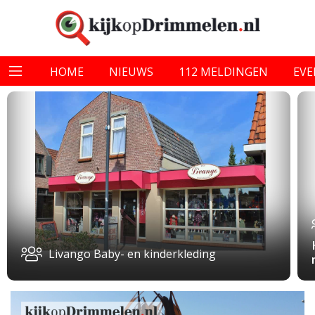
HOME
NIEUWS
112 MELDINGEN
EV
Livango Baby- en kinderkleding