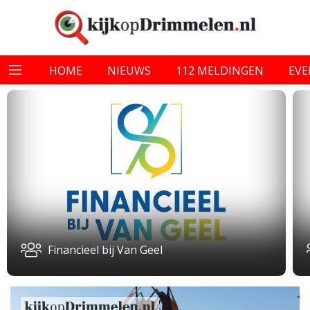
HOME
NIEUWS
112 MELDINGEN
EV
Financieel bij Van Geel