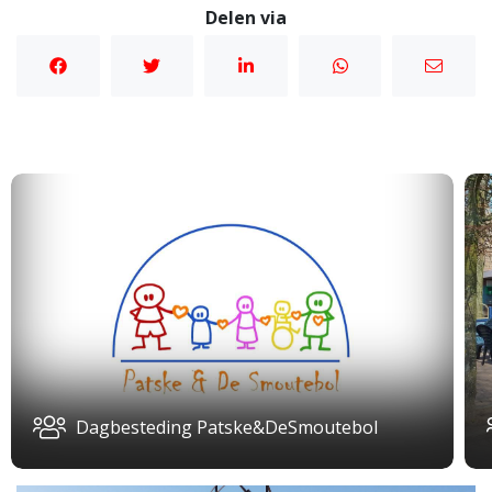
Delen via
Dagbesteding Patske&DeSmoutebol