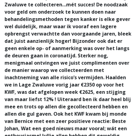
Zwaluwe te collecteren…mét succes! De noodzaak
voor geld om onderzoek te kunnen doen naar
behandelingsmethoden tegen kanker is elke gever
wel duidelijk, maar waar ik vooraf een lagere
opbrengst verwachtte dan voorgaande jaren, bleek
dat juist aanzienlijk hoger! Bijzonder ook dat er
geen enkele op- of aanmerking was over het langs
de deuren gaan in coronatijd. Sterker nog,
menigmaal ontvingen we juist complimenten over
de manier waarop we collecteerden met
inachtneming van alle risico’s vermijden. Haalden
we in Lage Zwaluwe vorig jaar €2350 op voor het
KWF, was dat afgelopen week €2625, een stijging
van maar liefst 12% ! Uiteraard ben ik daar heel blij
mee en trots op allen die gecollecteerd hebben en
allen die gul gaven. Ook het KWF kwam bij monde
van Bernice met een zeer positieve reactie: Beste
Johan, Wat een goed nieuws maar vooral; wát een
enthousiasme! Jullie allen hebben dit geweldig