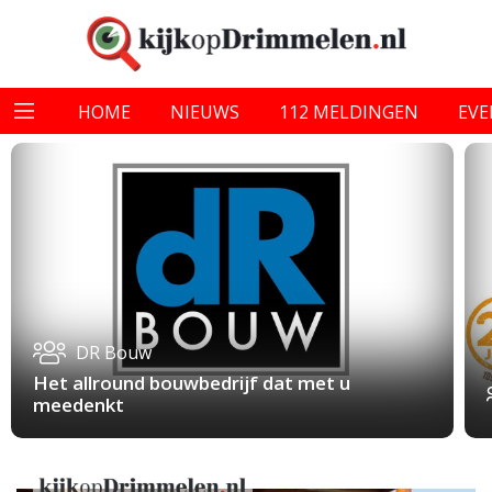
HOME
NIEUWS
112 MELDINGEN
EV
DR Bouw
Het allround bouwbedrijf dat met u
meedenkt