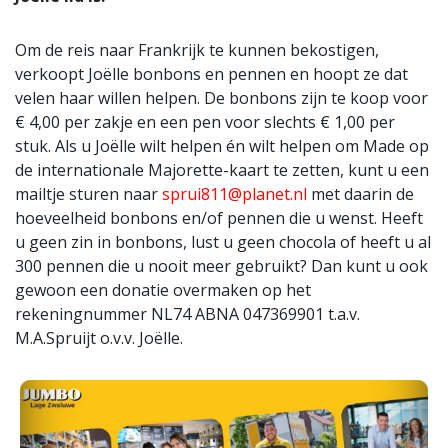
Om de reis naar Frankrijk te kunnen bekostigen,
verkoopt Joëlle bonbons en pennen en hoopt ze dat
velen haar willen helpen. De bonbons zijn te koop voor
€ 4,00 per zakje en een pen voor slechts € 1,00 per
stuk. Als u Joëlle wilt helpen én wilt helpen om Made op
de internationale Majorette-kaart te zetten, kunt u een
mailtje sturen naar
sprui811@planet.nl
met daarin de
hoeveelheid bonbons en/of pennen die u wenst. Heeft
u geen zin in bonbons, lust u geen chocola of heeft u al
300 pennen die u nooit meer gebruikt? Dan kunt u ook
gewoon een donatie overmaken op het
rekeningnummer NL74 ABNA 047369901 t.a.v.
M.A.Spruijt o.v.v. Joëlle.