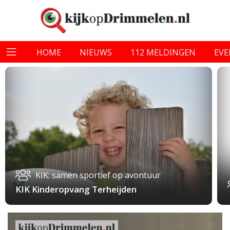
HOME
NIEUWS
112 MELDINGEN
EV
KIK: samen sportief op avontuur
KIK Kinderopvang Terheijden