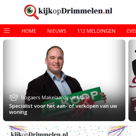
HOME
NIEUWS
112 MELDINGEN
EV
Bogaers Makelaardij uit Made
Specialist voor het aan- of verkopen van uw
woning