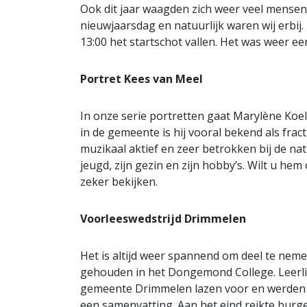
Ook dit jaar waagden zich weer veel mensen
nieuwjaarsdag en natuurlijk waren wij erbi
13:00 het startschot vallen. Het was weer e
Portret Kees van Meel
In onze serie portretten gaat Marylène Koel
in de gemeente is hij vooral bekend als fra
muzikaal aktief en zeer betrokken bij de natu
jeugd, zijn gezin en zijn hobby’s. Wilt u he
zeker bekijken.
Voorleeswedstrijd Drimmelen
Het is altijd weer spannend om deel te neme
gehouden in het Dongemond College. Leerlin
gemeente Drimmelen lazen voor en werden 
een samenvatting. Aan het eind reikte burg