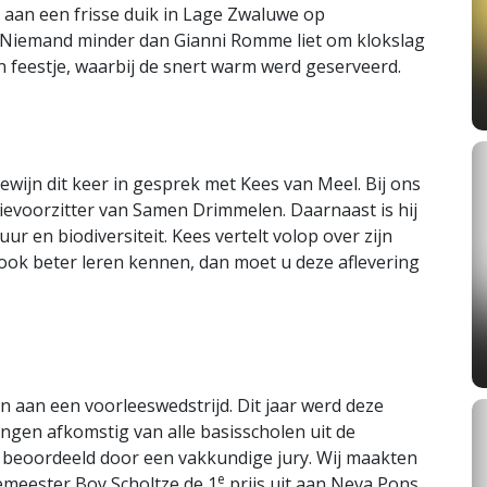
 aan een frisse duik in Lage Zwaluwe op
j. Niemand minder dan Gianni Romme liet om klokslag
en feestje, waarbij de snert warm werd geserveerd.
ewijn dit keer in gesprek met Kees van Meel. Bij ons
ctievoorzitter van Samen Drimmelen. Daarnaast is hij
ur en biodiversiteit. Kees vertelt volop over zijn
m ook beter leren kennen, dan moet u deze aflevering
n aan een voorleeswedstrijd. Dit jaar werd deze
gen afkomstig van alle basisscholen uit de
beoordeeld door een vakkundige jury. Wij maakten
e
emeester Boy Scholtze de 1
prijs uit aan Neva Pons