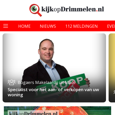
HOME
NIEUWS
112 MELDINGEN
EV
Bogaers Makelaardij uit Made
Specialist voor het aan- of verkopen van uw
woning