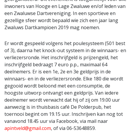
inwoners van Hooge en Lage Zwaluwe en/of leden van
een Zwaluwse Dartvereniging. In een sportieve en
gezellige sfeer wordt bepaald wie zich een jaar lang
Zwaluws Dartkampioen 2019 mag noemen.
Er wordt gespeeld volgens het poulesysteem (501 best
of 3), daarna het knock-out systeem in de winnaars- en
verliezersronde. Het inschrijfgeld is prijzengeld, het
inschrijfgeld bedraagt 7 euro p.p., maximaal 64
deelnemers. Er is een 1e, 2e en 3e geldprijs in de
winnaars- en in de verliezersronde. Elke 180 die wordt
gegooid wordt beloond met een consumptie, de
hoogste uitworp ontvangt een geldprijs. Van iedere
deelnemer wordt verwacht dat hij of zij om 19.00 uur
aanwezig is in thuisbasis café De Polderpub, het
toernooi begint om 19.15 uur. Inschrijven kan nog tot
vanavond 18.45 uur via Facebook, via mail naar
apintveld@gmail.com
, of via 06-53648859.