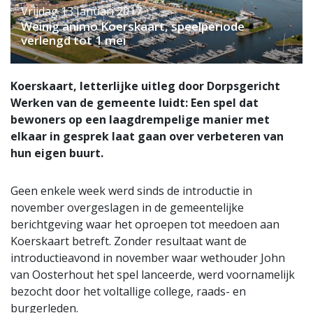
Vrijdag 13 Januari 2017
Weinig animo Koerskaart, speelperiode
verlengd tot 1 mei
Koerskaart, letterlijke uitleg door Dorpsgericht
Werken van de gemeente luidt: Een spel dat
bewoners op een laagdrempelige manier met
elkaar in gesprek laat gaan over verbeteren van
hun eigen buurt.
Geen enkele week werd sinds de introductie in
november overgeslagen in de gemeentelijke
berichtgeving waar het oproepen tot meedoen aan
Koerskaart betreft. Zonder resultaat want de
introductieavond in november waar wethouder John
van Oosterhout het spel lanceerde, werd voornamelijk
bezocht door het voltallige college, raads- en
burgerleden.