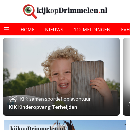
HOME
NIEUWS
112 MELDINGEN
EV
KIK: samen sportief op avontuur
KIK Kinderopvang Terheijden