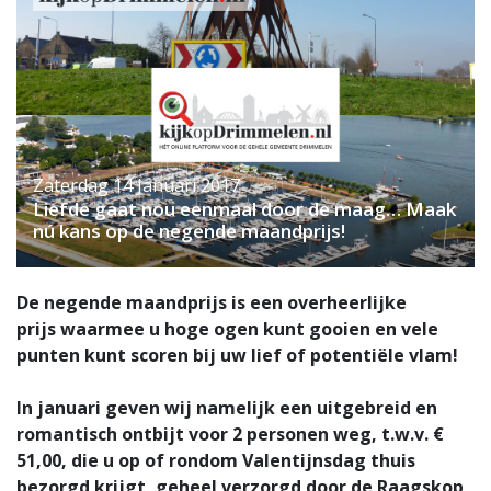
Zaterdag 14 Januari 2017
Liefde gaat nou eenmaal door de maag… Maak
nú kans op de negende maandprijs!
De negende maandprijs is een overheerlijke
prijs waarmee u hoge ogen kunt gooien en vele
punten kunt scoren bij uw lief of potentiële vlam!
In januari geven wij namelijk een
uitgebreid en
romantisch ontbijt voor 2 personen weg, t.w.v. €
51,00
, die u op of rondom Valentijnsdag thuis
bezorgd krijgt, geheel verzorgd door
de Raagskop