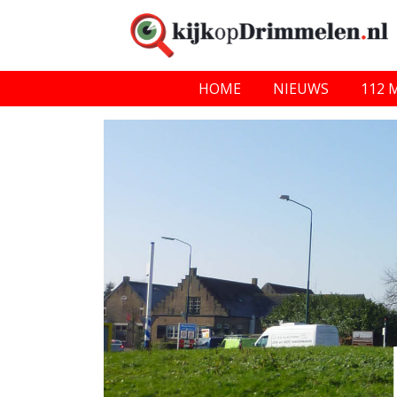
HOME
NIEUWS
112 