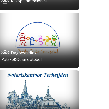
KijkopDrimmelen.nl
Dagbesteding
Patske&DeSmoutebol