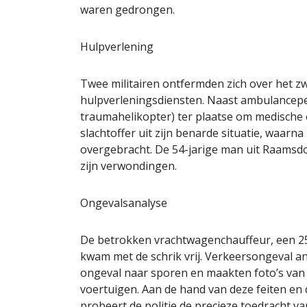
waren gedrongen.
Hulpverlening
Twee militairen ontfermden zich over het z
hulpverleningsdiensten. Naast ambulancepe
traumahelikopter) ter plaatse om medische
slachtoffer uit zijn benarde situatie, waar
overgebracht. De 54-jarige man uit Raamsd
zijn verwondingen.
Ongevalsanalyse
De betrokken vrachtwagenchauffeur, een 25
kwam met de schrik vrij. Verkeersongeval an
ongeval naar sporen en maakten foto’s van 
voertuigen. Aan de hand van deze feiten en
probeert de politie de precieze toedracht va