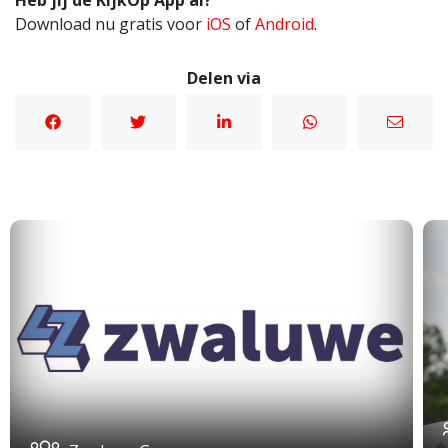
Heb jij de KijkOp App al?
Download nu gratis voor
iOS
of
Android
.
Delen via