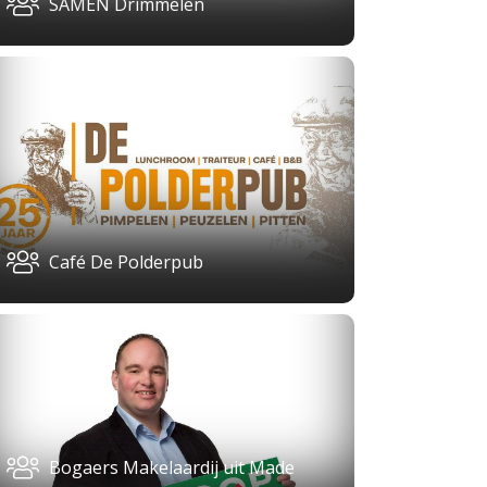
SAMEN Drimmelen
Café De Polderpub
Bogaers Makelaardij uit Made