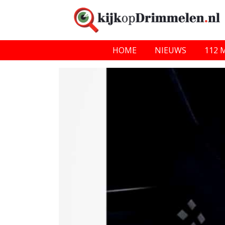
HOME
NIEUWS
112 