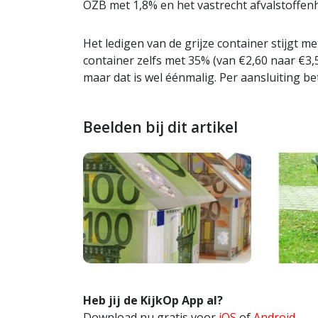
OZB met 1,8% en het vastrecht afvalstoffen
Het ledigen van de grijze container stijgt m
container zelfs met 35% (van €2,60 naar €3,
maar dat is wel éénmalig. Per aansluiting be
Beelden bij dit artikel
Heb jij de KijkOp App al?
Download nu gratis voor
iOS
of
Android
.