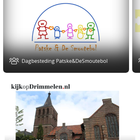
Dagbesteding Patske&DeSmoutebol