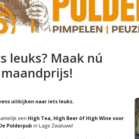
ts leuks? Maak nú
 maandprijs!
ns uitkijken naar iets leuks.
namelijk een
High Tea, High Beer óf High Wine
voor
De Polderpub
in Lage Zwaluwe!