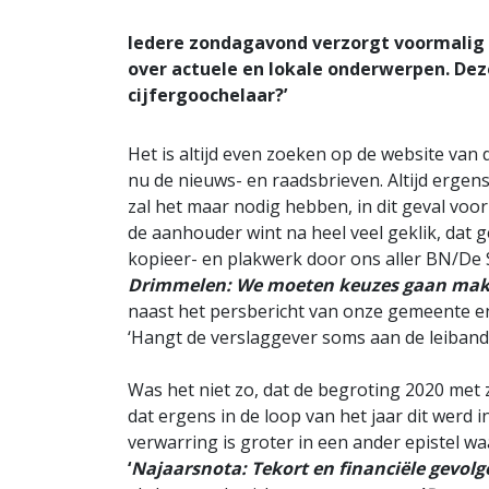
Iedere zondagavond verzorgt voormalig 
over actuele en lokale onderwerpen. Dez
cijfergoochelaar?’
Het is altijd even zoeken op de website va
nu de nieuws- en raadsbrieven. Altijd ergens
zal het maar nodig hebben, in dit geval voo
de aanhouder wint na heel veel geklik, dat g
kopieer- en plakwerk door ons aller BN/De S
Drimmelen: We moeten keuzes gaan ma
naast het persbericht van onze gemeente en 
‘Hangt de verslaggever soms aan de leiband 
Was het niet zo, dat de begroting 2020 met 
dat ergens in de loop van het jaar dit werd 
verwarring is groter in een ander epistel wa
‘
Najaarsnota: Tekort en financiële gevolge