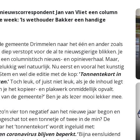
nieuwscorrespondent Jan van Vliet een column
e week: ‘Is wethouder Bakker een handige
n de gemeente Drimmelen naar het één en ander zoals
 diep verstopt voor de al te nieuwsgierige blikken. Je
r een columnistisch nieuws- en opinieverhaal. Maar,
elukkig wel natuurlijk. Nu eerst en vooral het kunstig
tem en wel die editie met de kop:
‘
Tonnentekort in
ken
.’
Toch leuk, of juist niet leuk, als je de inhoud legt
je het kopieer- en plakwerk onmiddellijk opvalt.
van de gemeente?’ Ben je als lezer mooi lekker mee.
zo’n vier ton negatief aan het nieuwe jaar begon en
ingeschat tot een tonnetje of twee in de min? De
ar het ’tonnentekort’ wordt ingeluid met:
n coronavirus blijven beperkt.’
Bijna eensluidend