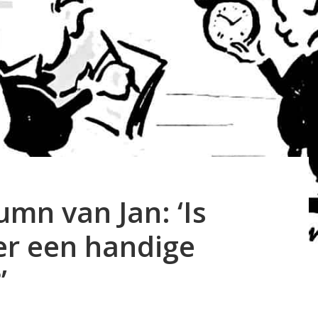
mn van Jan: ‘Is
r een handige
’