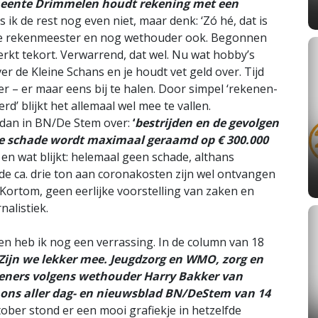
eente Drimmelen houdt rekening met een
 ik de rest nog even niet, maar denk: ‘Zó hé, dat is
, de rekenmeester en nog wethouder ook. Begonnen
rkt tekort. Verwarrend, dat wel. Nu wat hobby’s
er de Kleine Schans en je houdt vet geld over. Tijd
der – er maar eens bij te halen. Door simpel ‘rekenen-
’ blijkt het allemaal wel mee te vallen.
 dan in BN/De Stem over:
‘
bestrijden en de gevolgen
le schade wordt maximaal geraamd op € 300.000
 en wat blijkt: helemaal geen schade, althans
lde ca. drie ton aan coronakosten zijn wel ontvangen
 Kortom, geen eerlijke voorstelling van zaken en
nalistiek.
elen heb ik nog een verrassing. In de column van 18
 Zijn we lekker mee. Jeugdzorg en WMO, zorg en
doeners volgens wethouder Harry Bakker van
n ons aller dag- en nieuwsblad BN/DeStem van 14
ober stond er een mooi grafiekje in hetzelfde