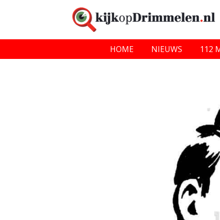
HOME
NIEUWS
112 