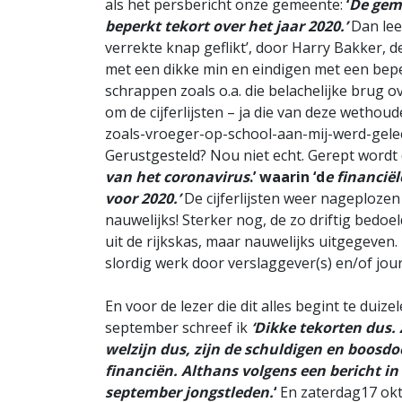
als het persbericht onze gemeente:
‘
De gem
beperkt tekort over het jaar 20
20.’
Dan lees
verrekte knap geflikt’, door Harry Bakker
met een dikke min en eindigen met een bepe
schrappen zoals o.a. die belachelijke brug ov
om de cijferlijsten – ja die van deze wethou
zoals-vroeger-op-school-aan-mij-werd-geleerd
Gerustgesteld? Nou niet echt. Gerept wordt
van het coronavirus
.’ waarin ‘d
e financië
voor 2020.’
De cijferlijsten weer nageplozen
nauwelijks! Sterker nog, de zo driftig bedoe
uit de rijkskas, maar nauwelijks uitgegeven.
slordig werk door verslaggever(s) en/of jour
En voor de lezer die dit alles begint te duiz
september schreef ik
‘Dikke tekorten dus.
welzijn dus, zijn de schuldigen en boos
financiën. Althans volgens een bericht i
september jongstleden.
‘
En zaterdag17 okt